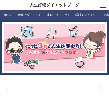
人生好転ダイエットブログ
ホーム
食事でダイエット
運動でダイエット
睡眠でダイエット
お